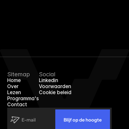
Plan een kennismaking
EffiGro
Sitemap
Social
Home
Linkedin
Home
Linkedin
Over
Voorwaarden
Over
Voorwaarden
Lezen
Cookie beleid
Lezen
Cookie beleid
Programma's
Programma's
Contact
Contact
Blijf op de hoogte