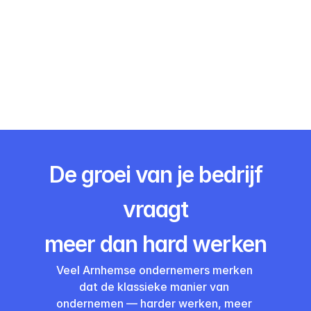
Ontvang gelijk inzicht met de EffiScan
Ontvang gelijk inzicht met de EffiScan
Of plan een kennismaking
Of plan een kennismaking
De groei van je bedrijf
vraagt
meer dan hard werken
Veel Arnhemse ondernemers merken 
dat de klassieke manier van 
ondernemen — harder werken, meer 