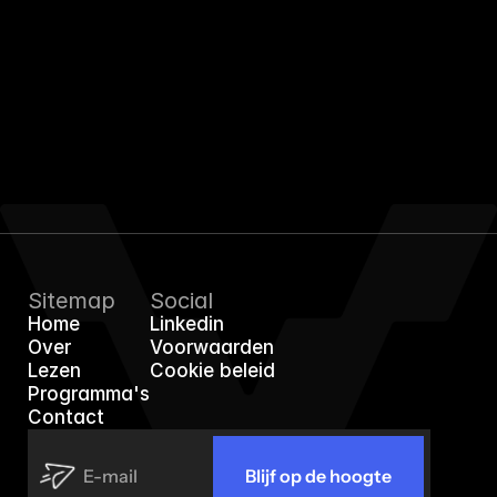
EffiGro
Sitemap
Social
Home
Linkedin
Home
Linkedin
Over
Voorwaarden
Over
Voorwaarden
Lezen
Cookie beleid
Lezen
Cookie beleid
Programma's
Programma's
Contact
Contact
Blijf op de hoogte