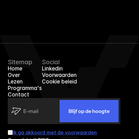
EffiGro
Sitemap
Social
Home
Linkedin
Home
Linkedin
Over
Voorwaarden
Over
Voorwaarden
Lezen
Cookie beleid
Lezen
Cookie beleid
Programma's
Programma's
Contact
Contact
Blijf op de hoogte
Ik ga akkoord met de voorwaarden